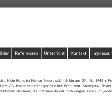
ilder
Referenzen
Unterricht
Kontakt
Impressu
te. Mein Name ist Helmar Federowski. Ich bin am 03. Mai 1946 in Frei
ei AMIGA, heute selbständiger Musiker, Produzent, Arrangeur, Klavi
ktionen studieren, die Instrumente natürlich klingen lassen und jeden 